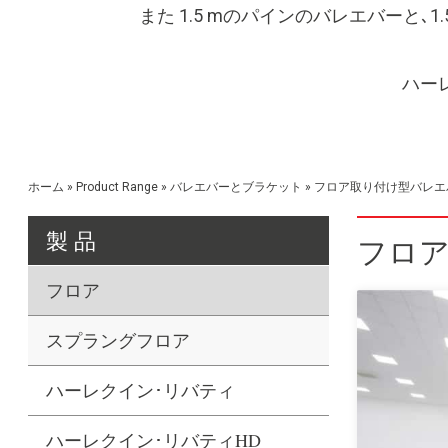
また 1.5 mのパインのバレエバーと､
ハー
ホーム
»
Product Range
»
バレエバーとブラケット
»
フロア取り付け型バレエ
製 品
フロ
フロア
スプラングフロア
ハーレクイン･リバティ
ハーレクイン･リバティHD