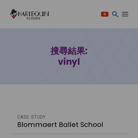
跳至内容
搜尋結果:
vinyl
CASE-STUDY
Blommaert Ballet School