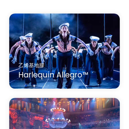
乙烯基地膠
Harlequin Allegro™
Harlequin Allegro是一款厚實耐用的舞池，是目前市
面上最厚的捲簾式乙烯基舞池。其高點彈性、閉孔
泡棉背襯和防滑舞池表面為舞者提供了卓越的保
護。