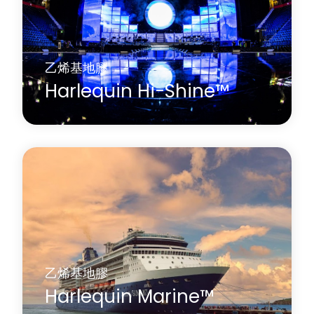
關於 Harlequin FreeStyle™
乙烯基地膠
Harlequin Hi-Shine™
Harlequin Hi-Shine是一款具有獨特高光澤表面的乙
烯基鏡面地膠，不但可提供令人嘆為觀止的反光效
果，更具有出色的耐擦性，適合在不同場合使用，
尤其適合鋪設在展覽會與演唱會場地，作為提供亮
面效果的地板或地膠。
了解更多
關於 Harlequin Hi-Shine™
乙烯基地膠
Harlequin Marine™