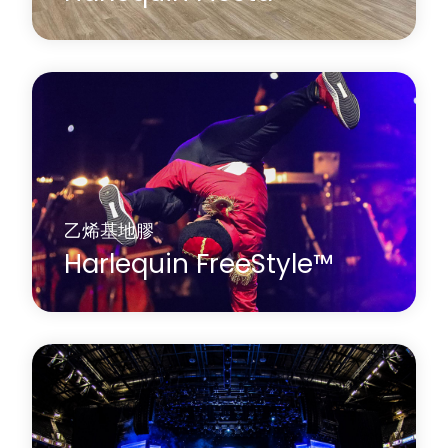
Harlequin Fiesta 是一款乙烯基材質的舞蹈地板，其
表面覆有一層透明耐磨層，底層為橡木紋理印刷
膜。它外觀與木質舞池極為相似，卻避免了傳統木
地板常見的清潔和維護問題。
了解更多
關於 Harlequin Fiesta™
乙烯基地膠
Harlequin FreeStyle™
Harlequin FreeStyle 是一款帶有緩衝的乙烯基表演地
板，具有防滑舞蹈表面、乙烯基支撐層和閉孔泡棉
背襯，可有效防止地板與堅硬的底層接觸。
了解更多