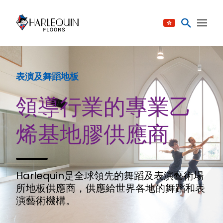
跳至内容
表演及舞蹈地板
領導行業的專業乙
烯基地膠供應商
Harlequin是全球領先的舞蹈及表演藝術場
所地板供應商，供應給世界各地的舞蹈和表
演藝術機構。