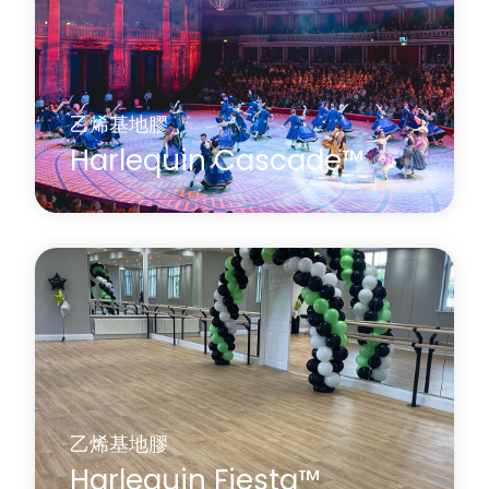
了解更多
關於 Harlequin Allegro™
乙烯基地膠
Harlequin Cascade™
Harlequin Cascade是Harlequin的旗艦專業乙烯基表
演地板，被世界頂尖的舞蹈團和舞蹈場所廣泛使
用。它採用耐磨的均質乙烯基材料製成，擁有防滑
光滑的舞蹈表面，是舞蹈工作室、劇院、音樂會以
及燈光設計師和攝影師進行高品質拍攝的理想之
選。
了解更多
關於 Harlequin Cascade™
乙烯基地膠
Harlequin Fiesta™