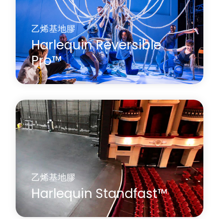
乙烯基地膠
Harlequin Reversible
Pro™
Harlequin Reversible Pro 是一款雙面乙烯基高性能
地板，採用礦物纖維夾層，使其尺寸穩定性好，是
理想的印刷表面。它是一種輕盈耐磨的壓延乙烯基
材料，雙面均具有防滑性能。
乙烯基地膠
了解更多
關於 Harlequin Reversible Pro™
Harlequin Standfast™