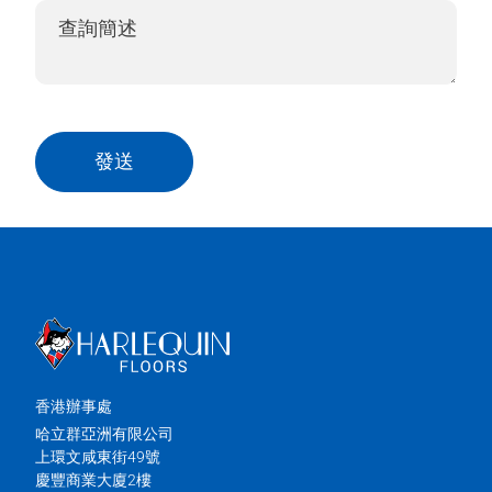
發送
香港辦事處
哈立群亞洲有限公司
上環文咸東街49號
慶豐商業大廈2樓