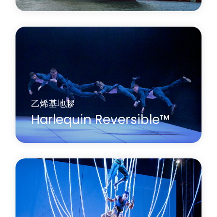
Harlequin Marine 是一款耐磨、均質的乙烯基舞池地
板，符合國際海事組織 (IMO) 標準和防火等級，廣泛
應用於郵輪。它具有防火性能，表面略帶大理石紋
理。
了解更多
關於 Harlequin Marine™
乙烯基地膠
Harlequin Reversible™
Harlequin Reversible 是首款雙面乙烯基高性能地
板。它是一款用途廣泛、輕巧耐用的壓延乙烯基地
板，雙面均具有防滑性能表面。
了解更多
關於 Harlequin Reversible™