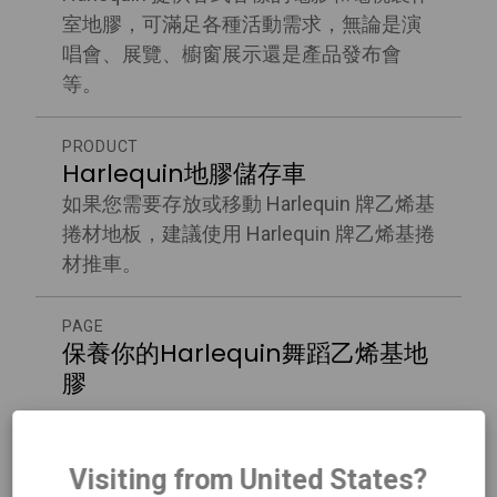
室地膠，可滿足各種活動需求，無論是演
唱會、展覽、櫥窗展示還是產品發布會
等。
PRODUCT
Harlequin地膠儲存車
如果您需要存放或移動 Harlequin 牌乙烯基
捲材地板，建議使用 Harlequin 牌乙烯基捲
材推車。
PAGE
保養你的Harlequin舞蹈乙烯基地
膠
PRODUCT
Harlequin Clarity
Visiting from United States?