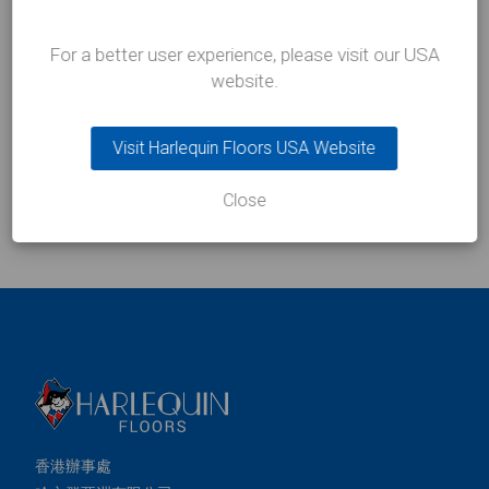
Harlequin Clarity 是一款耐用的透明乙烯基
高性能地板，表面帶有防滑壓紋。它非常
For a better user experience, please visit our USA
適合反向數位印刷，因為印刷圖案位於地
website.
板背面，從而避免了磨損和損壞。
Visit Harlequin Floors USA Website
文
1
2
…
4
下一页
Close
章
分
页
香港辦事處