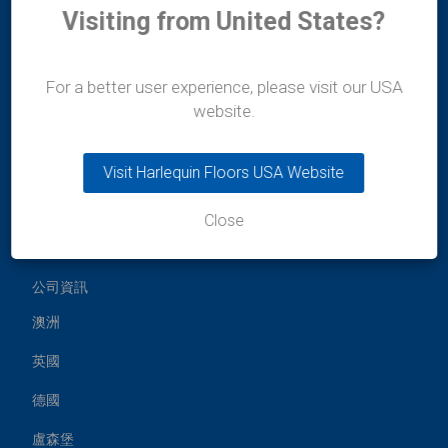
Visiting from United States?
香港辦事處
哈立群亞洲有限公司
For a better user experience, please visit our USA
上環文咸東街49號
website.
慶豐商業大廈2樓
電話:
+852 254 11 666
電子郵件:
hksales@harlequinfloors.com
Visit Harlequin Floors USA Website
Close
公司資訊
澳洲
英國
德國
盧森堡