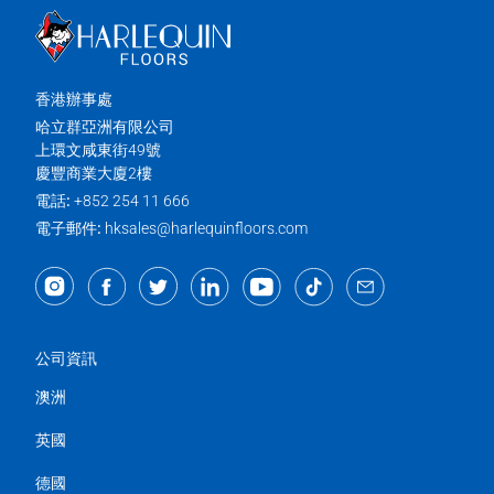
香港辦事處
哈立群亞洲有限公司
上環文咸東街49號
慶豐商業大廈2樓
電話:
+852 254 11 666
電子郵件:
hksales@harlequinfloors.com
公司資訊
澳洲
英國
德國