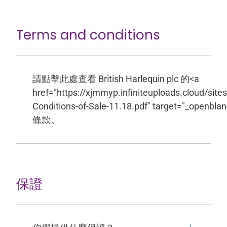
Terms and conditions
請點擊此處查看 British Harlequin plc 的<a
href="https://xjmmyp.infiniteuploads.cloud/sit
Conditions-of-Sale-11.18.pdf" target="_openbl
條款。
保證