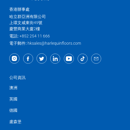
香港辦事處
哈立群亞洲有限公司
上環文咸東街49號
慶豐商業大廈2樓
電話:
+852 254 11 666
電子郵件:
hksales@harlequinfloors.com
公司資訊
澳洲
英國
德國
盧森堡