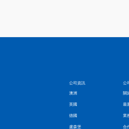
公司資訊
公
澳洲
關
英國
最
德國
業
盧森堡
合