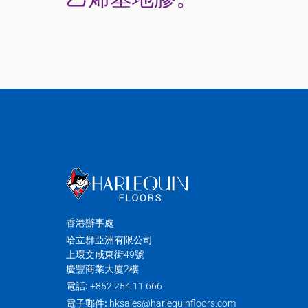
香港辦事處
哈立群亞洲有限公司
上環文咸東街49號
慶豐商業大廈2樓
電話:
+852 254 11 666
電子郵件:
hksales@harlequinfloors.com