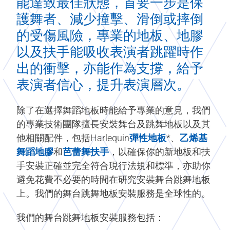
能達致最佳狀態，首要一步是保
護舞者、減少撞擊、滑倒或摔倒
的受傷風險，專業的地板、地膠
以及扶手能吸收表演者跳躍時作
出的衝擊，亦能作為支撐，給予
表演者信心，提升表演層次。
除了在選擇舞蹈地板時能給予專業的意見，我們
的專業技術團隊擅長安裝舞台及跳舞地板以及其
他相關配件，包括Harlequin
彈性地板
*、
乙烯基
舞蹈地膠
和
芭蕾舞扶手
，以確保你的新地板和扶
手安裝正確並完全符合現行法規和標準，亦助你
避免花費不必要的時間在研究安裝舞台跳舞地板
上。我們的舞台跳舞地板安裝服務是全球性的。
我們的舞台跳舞地板安裝服務包括：