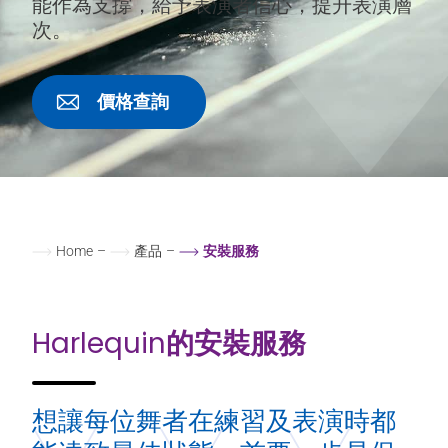
能作為支撐，給予表演者信心，提升表演層
次。
價格查詢
Home
–
產品
–
安裝服務
Harlequin
的安裝服務
想讓每位舞者在練習及表演時都