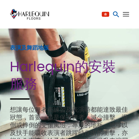
跳至内容
表演及舞蹈地板
Harlequin的安裝
服務
想讓每位舞者在練習及表演時都能達致最佳
狀態，首要一步是保護舞者、減少撞擊、滑
倒或摔倒的受傷風險，專業的地板、地膠以
及扶手能吸收表演者跳躍時作出的衝擊，亦