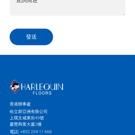
發送
香港辦事處
哈立群亞洲有限公司
上環文咸東街49號
慶豐商業大廈2樓
電話:
+852 254 11 666