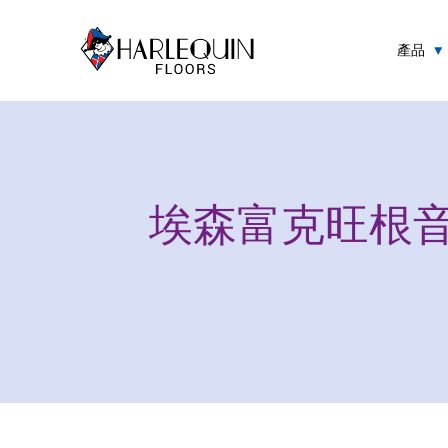
跳至内容
產品
埃森富克旺根音樂學院