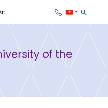
我們
sity of the