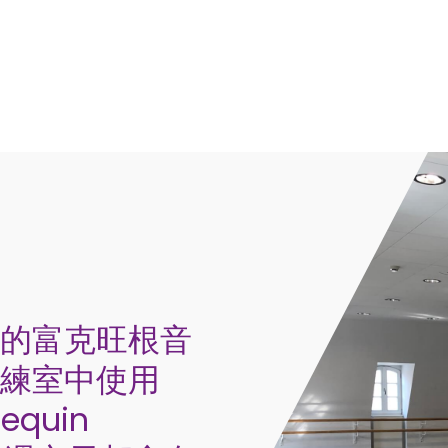
的富克旺根音
練室中使用
lequin