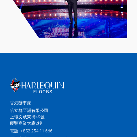
香港辦事處
哈立群亞洲有限公司
上環文咸東街49號
慶豐商業大廈2樓
電話:
+852 254 11 666