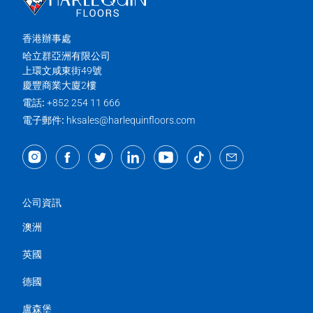
香港辦事處
哈立群亞洲有限公司
上環文咸東街49號
慶豐商業大廈2樓
電話:
+852 254 11 666
電子郵件:
hksales@harlequinfloors.com
公司資訊
澳洲
英國
德國
盧森堡