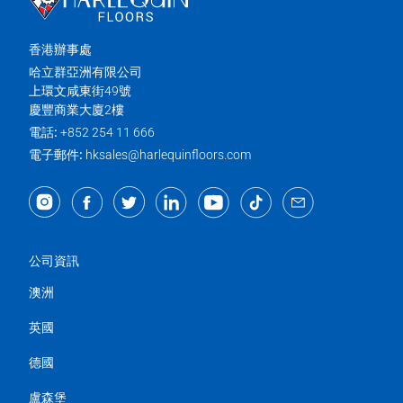
香港辦事處
哈立群亞洲有限公司
上環文咸東街49號
慶豐商業大廈2樓
電話:
+852 254 11 666
電子郵件:
hksales@harlequinfloors.com
公司資訊
澳洲
英國
德國
盧森堡