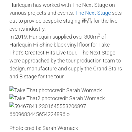
Harlequin has worked with The Next Stage on
various projects and events.
The Next Stage
sets
out to provide bespoke staging 產品 for the live
events industry.
2
In 2019, Harlequin supplied over 300m
of
Harlequin Hi-Shine black vinyl floor for Take
That’s Greatest Hits Live tour. The Next Stage
were approached by the tour production team to
design, manufacture and supply the Grand Stairs
and B stage for the tour.
Photo credits: Sarah Womack