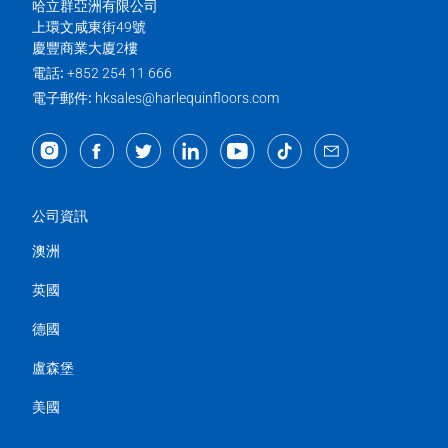
哈立群亞洲有限公司
上環文咸東街49號
慶豐商業大廈2樓
電話:
+852 254 11 666
電子郵件:
hksales@harlequinfloors.com
公司資訊
澳洲
英國
德國
盧森堡
美國