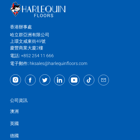
香港辦事處
哈立群亞洲有限公司
上環文咸東街49號
慶豐商業大廈2樓
電話:
+852 254 11 666
電子郵件:
hksales@harlequinfloors.com
公司資訊
澳洲
英國
德國