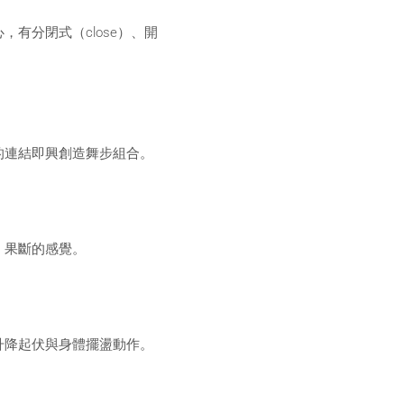
有分閉式（close）、開
的連結即興創造舞步組合。
、果斷的感覺。
升降起伏與身體擺盪動作。