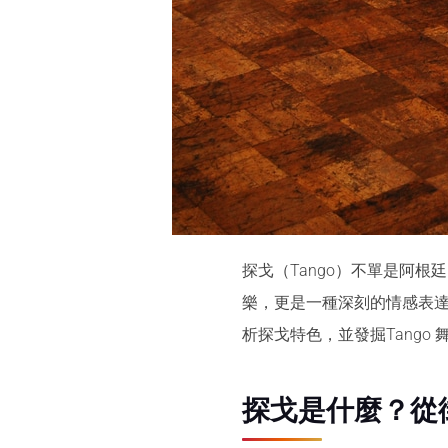
探戈（Tango）不單是阿
樂，更是一種深刻的情感表
析探戈特色，並發掘Tang
探戈是什麼？從街