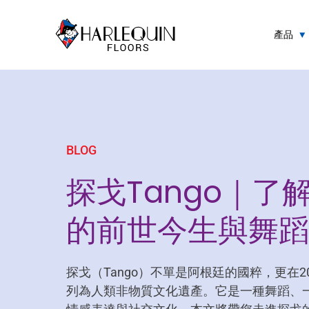
跳至内容
產品
BLOG
探戈Tango｜了解
的前世今生與舞蹈
探戈（Tango）不單是阿根廷的國粹，更在2
列為人類非物質文化遺產。它是一種舞蹈、