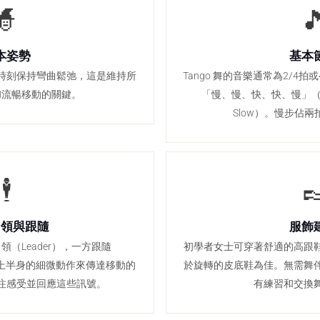
🧙

本姿勢
基本
時刻保持彎曲鬆弛，這是維持所
Tango 舞的音樂通常為2/4
和流暢移動的關鍵。
「慢、慢、快、快、慢」（Slow, S
Slow）。慢步佔
🕴

引領與跟隨
服飾
（Leader），一方跟隨
初學者女士可穿著舒適的高跟
通過上半身的細微動作來傳達移動的
於旋轉的皮底鞋為佳。無需舞
注感受並回應這些訊號。
有練習和交換