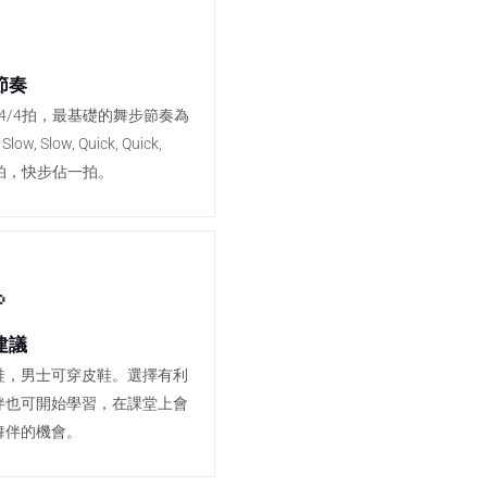

節奏
拍或4/4拍，最基礎的舞步節奏為
low, Quick, Quick,
兩拍，快步佔一拍。

建議
鞋，男士可穿皮鞋。選擇有利
伴也可開始學習，在課堂上會
舞伴的機會。