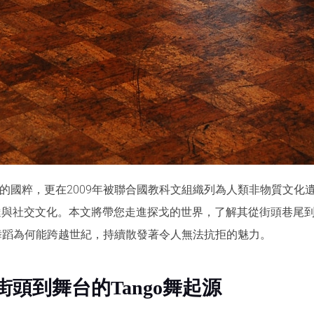
根廷的國粹，更在2009年被聯合國教科文組織列為人類非物質文
達與社交文化。本文將帶您走進探戈的世界，了解其從街頭巷尾
o 舞蹈為何能跨越世紀，持續散發著令人無法抗拒的魅力。
頭到舞台的Tango舞起源