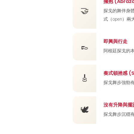
擁抱 (Abraz
🤝
探戈的舞伴身體
式（open）
即興與行走
👞
阿根廷探戈的
奏式頓挫感 (St
🎸
探戈舞步強勁
沒有升降與擺
🕊
探戈舞步沉穩