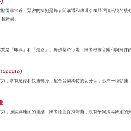
o)
貼得非常近，緊密的擁抱是舞者間溝通和傳遞引領與跟隨訊號的核心，
兩大種舞姿。
本質是「即興」和「走路」。舞步基於行走，舞者根據音樂和與舞伴
accato)
有力，常有急停和快速轉身，配合音樂獨特的切分音，形成一種頓挫
盪
有力，強調與地面的連結，舞者膝蓋保持彎曲，沒有華爾滋等舞蹈的