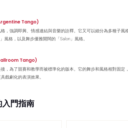
gentine Tango)
風格，強調即興、情感連結與音樂的詮釋。它又可以細分為多種子風
uero」風格，以及舞步優雅開闊的「Salon」風格。
llroom Tango)
美後，為了競賽和教學而被標準化的版本。它的舞步和風格相對固定
更具戲劇化的表演效果。
者的入門指南