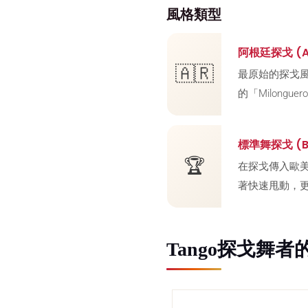
風格類型
阿根廷探戈 (Ar
🇦🇷
最原始的探戈
的「Milong
標準舞探戈 (Ba
🏆
在探戈傳入歐
著快速甩動，
Tango探戈舞