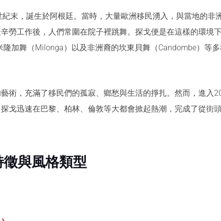
至19世紀末，誕生於阿根廷。當時，大量歐洲移民湧入，與當地的
天辛勞工作後，人們常圍在院子裡跳舞。探戈便是在這樣的環境
的米隆加舞（Milonga）以及非洲裔的坎東貝舞（Candombe
藝術，充滿了移民們的孤寂、鄉愁與生活的掙扎。然而，進入2
，探戈迅速在巴黎、柏林、倫敦等大都會掀起熱潮，完成了從街
本特徵與風格類型