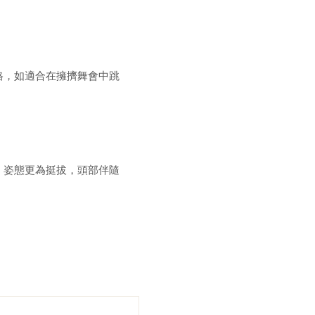
格，如適合在擁擠舞會中跳
，姿態更為挺拔，頭部伴隨