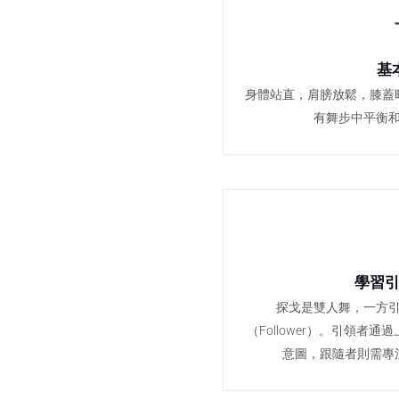
基
身體站直，肩膀放鬆，膝蓋
有舞步中平衡
學習
探戈是雙人舞，一方引領
（Follower）。引領者
意圖，跟隨者則需專