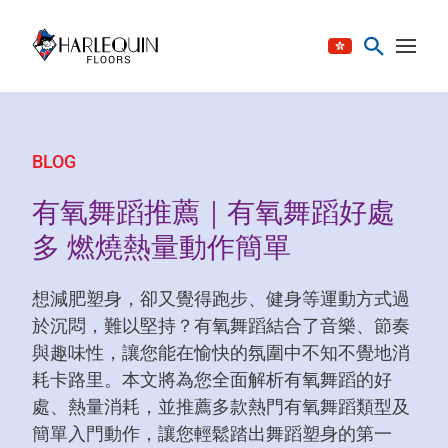
跳至内容
BLOG
有氧舞蹈推薦｜有氧舞蹈好處
多 燃燒熱量動作簡單
想減肥塑身，卻又覺得跑步、健身等運動方式過
於沉悶，難以堅持？有氧舞蹈結合了音樂、節奏
與趣味性，讓您能在愉快的氛圍中不知不覺地消
耗卡路里。本文將為您全面解析有氧舞蹈的好
處、熱量消耗，並推薦多款熱門有氧舞蹈類型及
簡單入門動作，讓您輕鬆踏出舞蹈塑身的第一