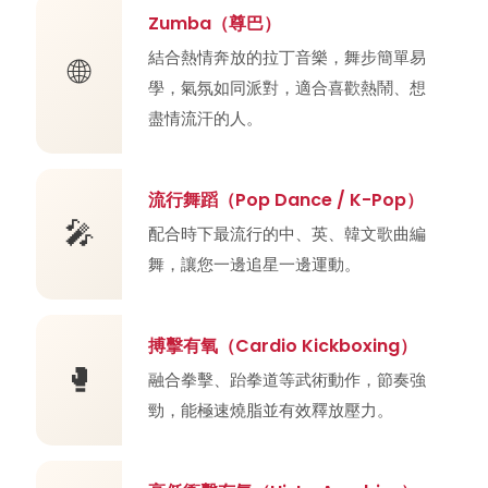
Zumba（尊巴）
結合熱情奔放的拉丁音樂，舞步簡單易
🌐
學，氣氛如同派對，適合喜歡熱鬧、想
盡情流汗的人。
流行舞蹈（Pop Dance / K-Pop）
🎤
配合時下最流行的中、英、韓文歌曲編
舞，讓您一邊追星一邊運動。
搏擊有氧（Cardio Kickboxing）
🥊
融合拳擊、跆拳道等武術動作，節奏強
勁，能極速燒脂並有效釋放壓力。