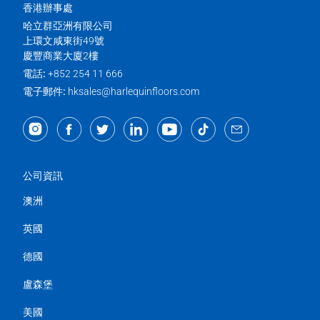
香港辦事處
哈立群亞洲有限公司
上環文咸東街49號
慶豐商業大廈2樓
電話:
+852 254 11 666
電子郵件:
hksales@harlequinfloors.com
公司資訊
澳洲
英國
德國
盧森堡
美國