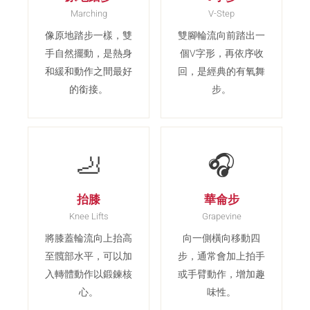
Marching
V-Step
像原地踏步一樣，雙
雙腳輪流向前踏出一
手自然擺動，是熱身
個V字形，再依序收
和緩和動作之間最好
回，是經典的有氧舞
的銜接。
步。
🦶
🎧
抬膝
華侖步
Knee Lifts
Grapevine
將膝蓋輪流向上抬高
向一側橫向移動四
至髖部水平，可以加
步，通常會加上拍手
入轉體動作以鍛鍊核
或手臂動作，增加趣
心。
味性。