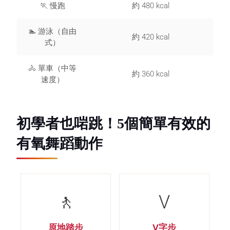
🏃 慢跑
約 480 kcal
🏊 游泳（自由
約 420 kcal
式）
🚴 單車（中等
約 360 kcal
速度）
初學者也啱跳！5個簡單有效的
有氧舞蹈動作
🚶
V
原地踏步
V字步