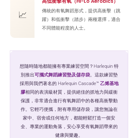
高低衝擊有氧（Hi-Lo Aerobics）
傳統的有氧舞蹈形式，提供高衝擊（跳
📈
躍）和低衝擊（踏步）兩種選擇，適合
不同體能程度的人士。
想隨時隨地都能擁有專業練習空間？Harlequin 特
別推出
可攜式舞蹈練習墊及儲存袋
。這款練習墊
採用與我們著名的 Harlequin Cascade™
乙烯基地
膠
相同的表演級材質，提供絕佳的抓地力與緩衝
保護，非常適合進行有氧舞蹈中的各種高衝擊動
作。它輕巧便攜，附有專用儲存袋，讓您無論在
家中、宿舍或任何地方，都能輕鬆打造一個安
全、專業的運動角落，安心享受有氧舞蹈帶來的
健康與樂趣。