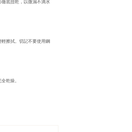
必徹底扭乾，以微濕不滴水
輕輕擦拭。切記不要使用鋼
完全乾燥。