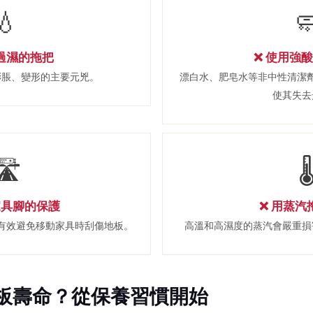
💧

用過濕的拖把
❌ 使用強
膨脹、變形的主要元兇。
漂白水、肥皂水等非中性清潔
使其失去
🛣

家具腳的保護
❌ 用蒸汽
有效避免移動家具時刮傷地板。
高溫和高濕度的蒸汽會嚴重損
板壽命？從保養習慣開始