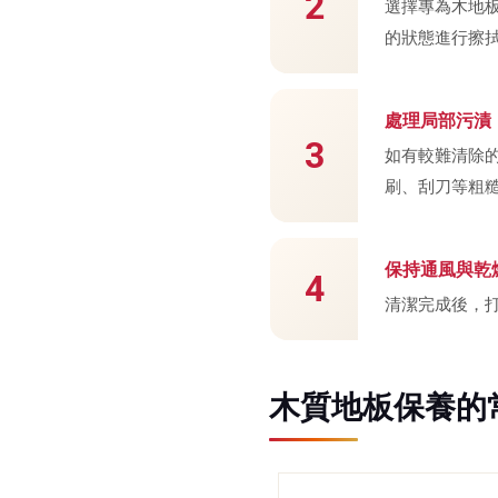
2
選擇專為木地
的狀態進行擦
處理局部污漬
3
如有較難清除
刷、刮刀等粗
保持通風與乾
4
清潔完成後，
木質地板保養的