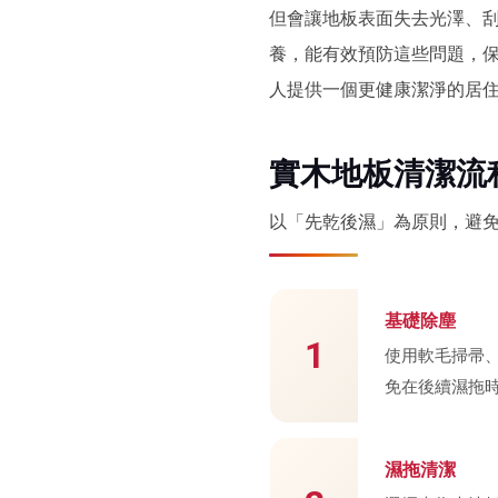
但會讓地板表面失去光澤、
養，能有效預防這些問題，
人提供一個更健康潔淨的居
實木地板清潔流
以「先乾後濕」為原則，避
基礎除塵
1
使用軟毛掃帚
免在後續濕拖
濕拖清潔