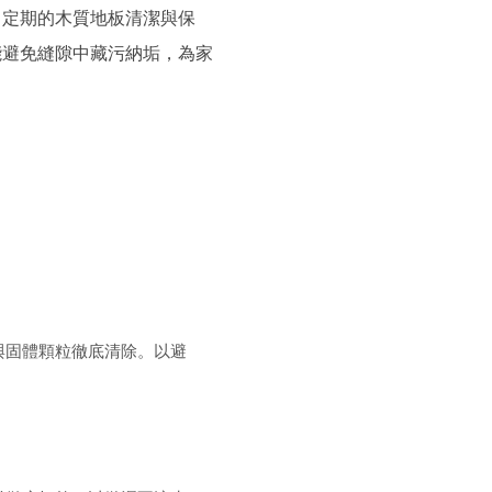
。定期的木質地板清潔與保
能避免縫隙中藏污納垢，為家
與固體顆粒徹底清除。以避