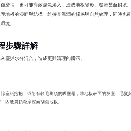
刮傷磨損，更可能導致濕氣滲入，造成地板變形、發霉甚至損壞
保護地板的漆面與結構，維持其溫潤的觸感與自然紋理，同時也
住環境。
程步驟詳解
免灰塵與水分混合，造成更難清理的髒污。
、除塵紙拖把，或附有軟毛刷頭的吸塵器，將地板表面的灰塵、毛髮
時，因硬質顆粒摩擦而刮傷地板。