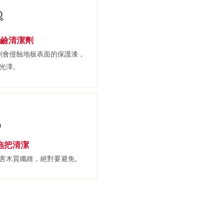

酸鹼清潔劑
劑會侵蝕地板表面的保護漆，
光澤。

拖把清潔
害木質纖維，絕對要避免。