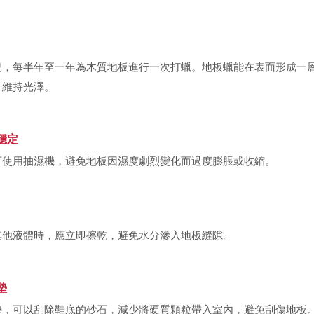
況，每半年至一年為木質地板進行一次打蠟。地板蠟能在表面形成一
，維持光澤。
穩定
可使用抽濕機，避免地板因濕度劇烈變化而過度膨脹或收縮。
其他液體時，應立即擦乾，避免水分滲入地板縫隙。
墊
墊，可以刮除鞋底的砂石，減少將硬質顆粒帶入室內，避免刮傷地板