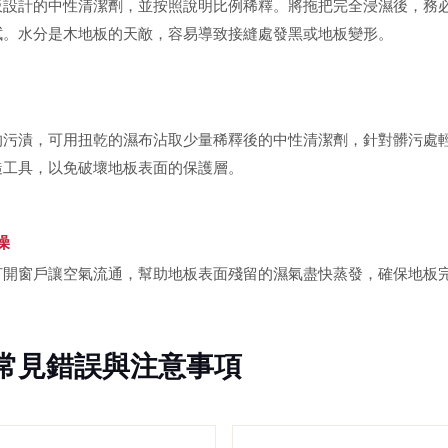
板設計的中性清潔劑，並按照說明比例稀釋。將拖把完全浸濕後，務
拭。水分是木地板的天敵，容易導致接縫處發黑或地板變形。
的污漬，可用扭乾的濕布沾取少量稀釋後的中性清潔劑，針對髒污處
糙工具，以免破壞地板表面的保護層。
燥
打開窗戶讓空氣流通，幫助地板表面殘留的濕氣盡快蒸發，確保地板
常見錯誤與注意事項