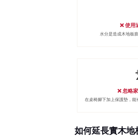
❌ 使
水分是造成木地板
❌ 忽略
在桌椅腳下加上保護墊，能
如何延長實木地