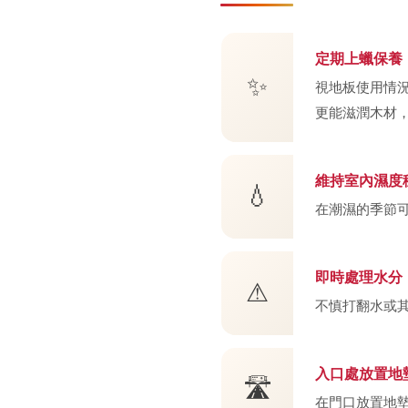
定期上蠟保養
✨
視地板使用情
更能滋潤木材
維持室內濕度
💧
在潮濕的季節
即時處理水分
⚠
不慎打翻水或
入口處放置地
🛣
在門口放置地