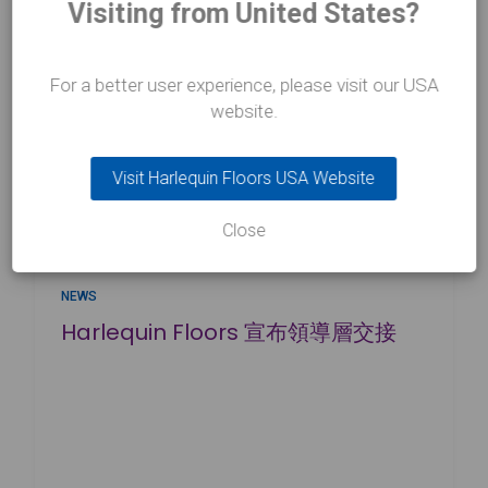
Visiting from United States?
For a better user experience, please visit our USA
website.
Visit Harlequin Floors USA Website
Close
05/08/26
NEWS
Harlequin Floors 宣布領導層交接