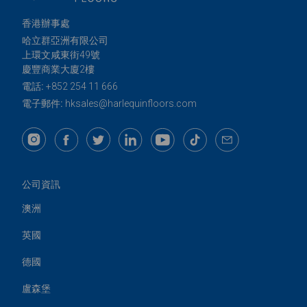
香港辦事處
哈立群亞洲有限公司
上環文咸東街49號
慶豐商業大廈2樓
電話:
+852 254 11 666
電子郵件:
hksales@harlequinfloors.com
公司資訊
澳洲
英國
德國
盧森堡