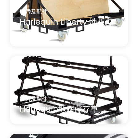
膠帶及配件
Harlequin Liberty 地板儲
存車
Harlequin Liberty 面板推車可安全存放和輕鬆搬運
Harlequin Liberty 彈簧地板面板、邊緣裝飾條和坡
道。
膠帶及配件
了解更多
關於 Harlequin Liberty 地板儲存車
Harlequin地膠儲存車