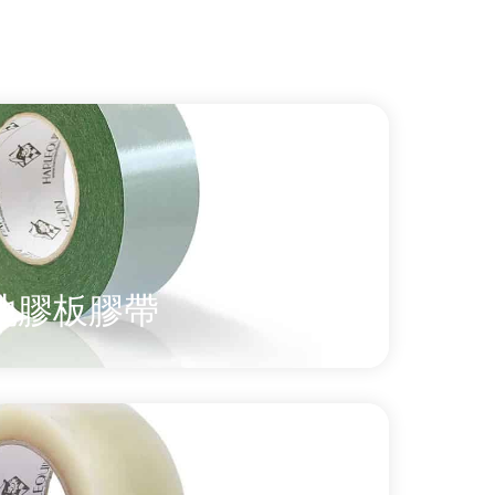
地膠板膠帶
n 乙烯基表演地板的底面粘貼到底層地板上的
/低粘性雙面地板膠帶。