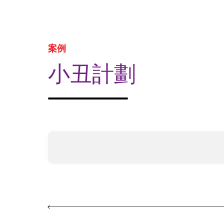
案例
小丑計劃