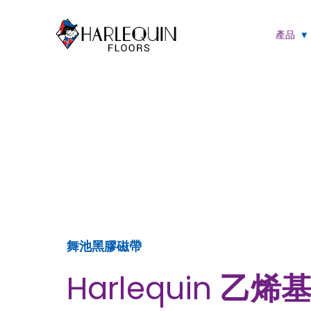
跳至内容
產品
舞池黑膠磁帶
Harlequin
乙烯