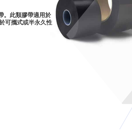
板膠帶。此類膠帶適用於
於可攜式或半永久性