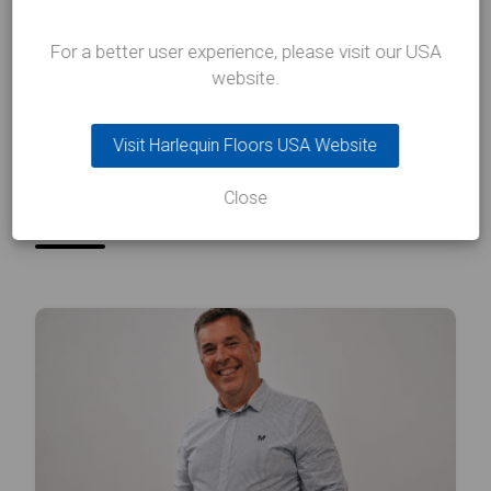
For a better user experience, please visit our USA
website.
Visit Harlequin Floors USA Website
了解更多
最新消息及博客
Close