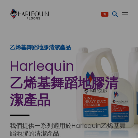
跳至内容
乙烯基舞蹈地膠清潔產品
Harlequin
乙烯基舞蹈地膠清
潔產品
我們提供一系列適用於Harlequin乙烯基舞
蹈地膠的清潔產品。