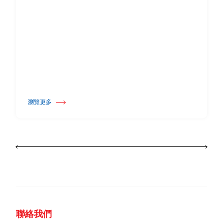
瀏覽更多
關於 Harlequin Floors 宣布領導層交接
聯絡我們