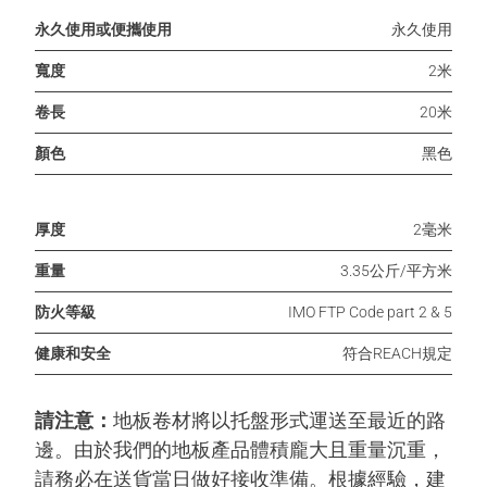
永久使用或便攜使用
永久使用
寬度
2米
卷長
20米
顏色
黑色
厚度
2毫米
重量
3.35公斤/平方米
防火等級
IMO FTP Code part 2 & 5
健康和安全
符合REACH規定
請注意：
地板卷材將以托盤形式運送至最近的路
邊。由於我們的地板產品體積龐大且重量沉重，
請務必在送貨當日做好接收準備。根據經驗，建