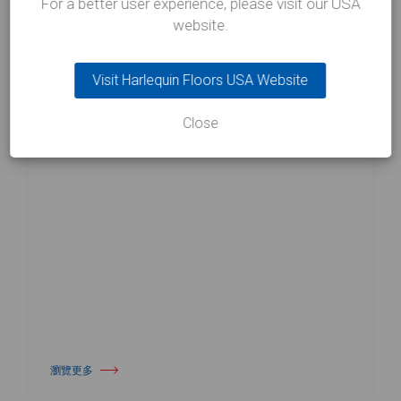
For a better user experience, please visit our USA
website.
Visit Harlequin Floors USA Website
05/08/26
NEWS
Close
Harlequin Floors 宣布領導層交接
瀏覽更多
關於 Harlequin Floors 宣布領導層交接