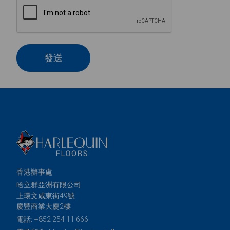
發送
香港辦事處
哈立群亞洲有限公司
上環文咸東街49號
慶豐商業大廈2樓
電話:
+852 254 11 666