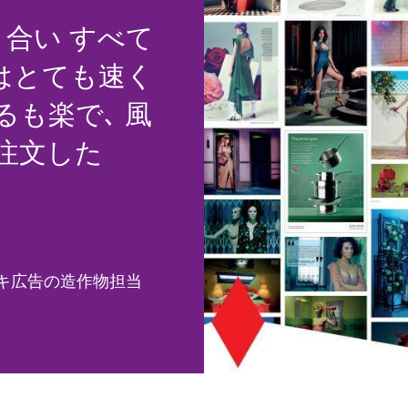
り合い すべて
はとても速く
るも楽で､ 風
注文した
E ad ナイキ広告の造作物担当