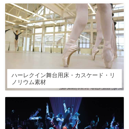
ハーレクイン・カスケードは最高級
の舞台 床 素材を使用したリノリュー
ムフロアです。世界中のプロダンサ
ーに選ばれる耐久性と弾力性を兼ね
備えた床材で、あらゆるパフォーマ
ンスをサポートします。
ハーレクイン舞台用床・カスケード・リ
ノリウム素材