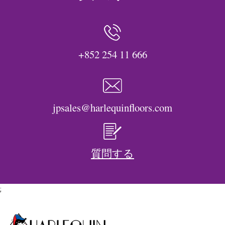
+852 254 11 666
jpsales@harlequinfloors.com
質問する
;