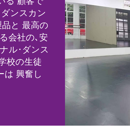
いる 顧客で
､ダンスカン
品と 最高の
る会社の､安
ナル･ダンス
の学校の生徒
ーは 興奮し