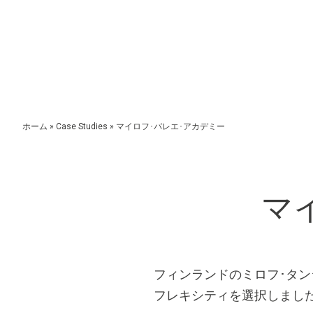
ホーム
»
Case Studies
»
マイロフ･バレエ･アカデミー
マ
フィンランドのミロフ･タン
フレキシティを選択しました。ひ