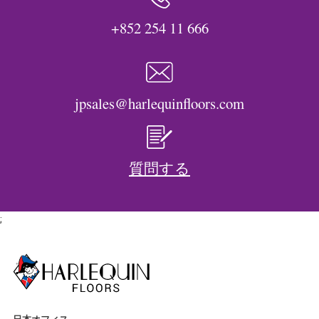
+852 254 11 666
jpsales@harlequinfloors.com
質問する
;