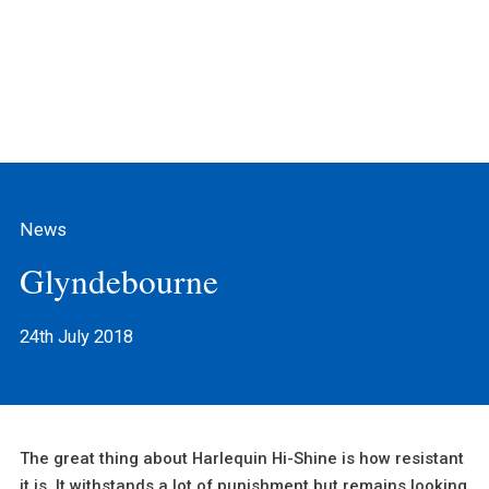
News
Glyndebourne
24th July 2018
The great thing about Harlequin Hi-Shine is how resistant
it is. It withstands a lot of punishment but remains looking