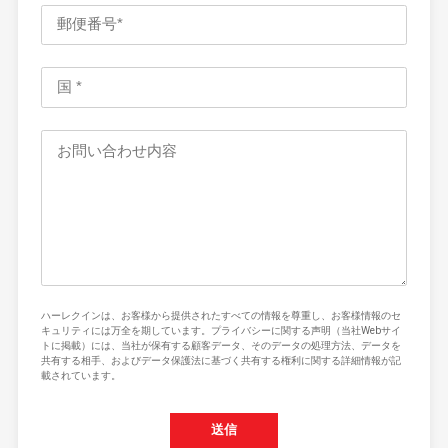
Your 
ハーレクインは、お客様から提供されたすべての情報を尊重し、お客様情報のセ
キュリティには万全を期しています。プライバシーに関する声明（当社Webサイ
トに掲載）には、当社が保有する顧客データ、そのデータの処理方法、データを
共有する相手、およびデータ保護法に基づく共有する権利に関する詳細情報が記
載されています。
送信