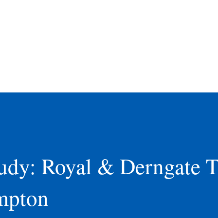
udy: Royal & Derngate T
mpton