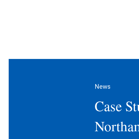
News
Case St
Northa