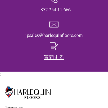
+852 254 11 666
jpsales@harlequinfloors.com
質問する
;