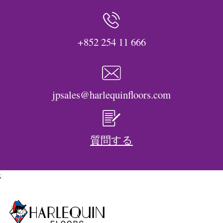
+852 254 11 666
jpsales@harlequinfloors.com
質問する
;